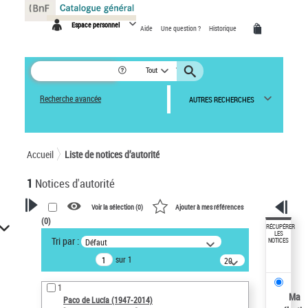
Panneau de gestion des cookies
Espace personnel
Aide
Une question ?
Historique
Tout
Recherche avancée
AUTRES RECHERCHES
Accueil
Liste de notices d’autorité
1
Notices d'autorité
Voir la sélection (
0
)
Ajouter à mes références
(
0
)
VOTRE RECHERCHE
RÉCUPÉRER
LES
Tri par :
Défaut
NOTICES
Recherche avancée dans les
sur 1
notices d’autorité
20
résultats/page
Œuvres liées à l'auteur :
1
Paco de Lucía (1947-2014)
Ma
Paco de Lucía (1947-2014)