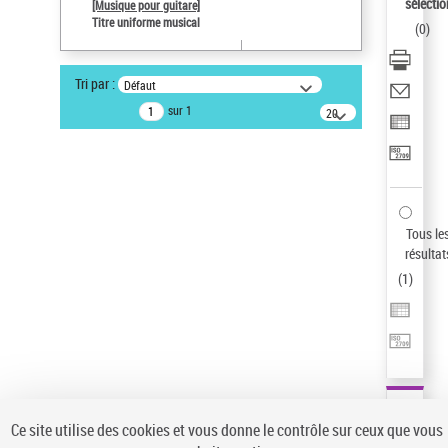
sélectio
[Musique pour guitare]
Pays
Titre uniforme musical
(
0
)
ne s'applique pas
Auteur d’œuvre
Tri par :
Défaut
Paco de Lucía (1947-2014)
sur 1
20
Sauvegarder votre recherche
résultats/page
AFFINER
Type de notice d'autorité
Œuvre
(1)
Tous le
Titre uniforme musical
(1)
résultat
(
1
)
Statut de la notice d’autorité
Pays
Auteur d’œuvre
Ce site utilise des cookies et vous donne le contrôle sur ceux que vous