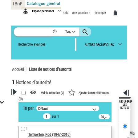
Panneau de gestion des cookies
Espace personnel
Aide
Une question ?
Historique
Tout
Recherche avancée
AUTRES RECHERCHES
Accueil
Liste de notices d’autorité
1
Notices d'autorité
Voir la sélection (
0
)
Ajouter à mes références
(
0
)
VOTRE RECHERCHE
RÉCUPÉRER
LES
Tri par :
Défaut
NOTICES
Recherche avancée dans les
sur 1
notices d’autorité
20
résultats/page
Œuvres liées à l'auteur :
1
Temperton, Rod (1947-2016)
Ma
Temperton, Rod (1947-2016)