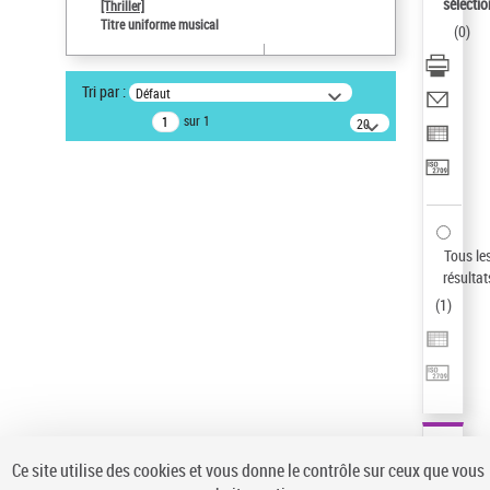
sélectio
[Thriller]
Pays
Titre uniforme musical
(
0
)
ne s'applique pas
Statut de la notice d’autorité
Tri par :
Défaut
Notice élémentaire
sur 1
20
résultats/page
Type de notice d'autorité
Œuvre
Titre uniforme musical
Sauvegarder votre recherche
Tous le
AFFINER
résultat
Type de notice d'autorité
(
1
)
Œuvre
(1)
Titre uniforme musical
(1)
Statut de la notice d’autorité
Pays
Auteur d’œuvre
Ce site utilise des cookies et vous donne le contrôle sur ceux que vous