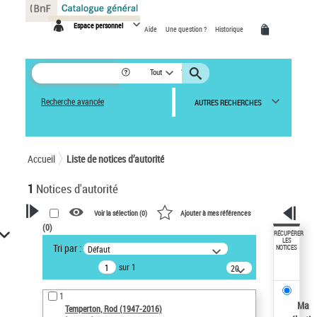
Panneau de gestion des cookies
Espace personnel
Aide
Une question ?
Historique
Tout
Recherche avancée
AUTRES RECHERCHES
Accueil
Liste de notices d’autorité
1
Notices d'autorité
Voir la sélection (
0
)
Ajouter à mes références
(
0
)
VOTRE RECHERCHE
RÉCUPÉRER
LES
Tri par :
Défaut
NOTICES
Recherche avancée dans les
sur 1
notices d’autorité
20
résultats/page
Œuvres liées à l'auteur :
1
Temperton, Rod (1947-2016)
Ma
Temperton, Rod (1947-2016)