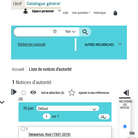
Panneau de gestion des cookies
Espace personnel
Aide
Une question ?
Historique
Tout
Recherche avancée
AUTRES RECHERCHES
Accueil
Liste de notices d’autorité
1
Notices d'autorité
Voir la sélection (
0
)
Ajouter à mes références
(
0
)
VOTRE RECHERCHE
RÉCUPÉRER
LES
Tri par :
Défaut
NOTICES
Recherche avancée dans les
sur 1
notices d’autorité
20
résultats/page
Œuvres liées à l'auteur :
1
Temperton, Rod (1947-2016)
Ma
Temperton, Rod (1947-2016)