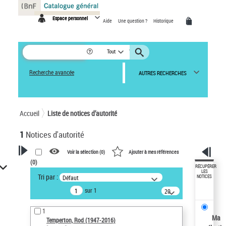
Panneau de gestion des cookies
Espace personnel
Aide
Une question ?
Historique
Tout
Recherche avancée
AUTRES RECHERCHES
Accueil
Liste de notices d’autorité
1
Notices d'autorité
Voir la sélection (
0
)
Ajouter à mes références
(
0
)
VOTRE RECHERCHE
RÉCUPÉRER
LES
Tri par :
Défaut
NOTICES
Recherche avancée dans les
sur 1
notices d’autorité
20
résultats/page
Œuvres liées à l'auteur :
1
Temperton, Rod (1947-2016)
Ma
Temperton, Rod (1947-2016)