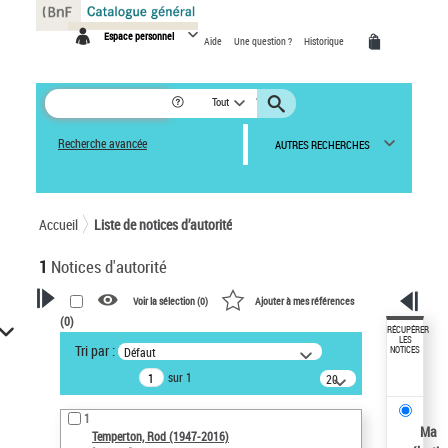
Panneau de gestion des cookies
Espace personnel
Aide
Une question ?
Historique
Tout
Recherche avancée
AUTRES RECHERCHES
Accueil
Liste de notices d’autorité
1
Notices d'autorité
Voir la sélection (
0
)
Ajouter à mes références
(
0
)
VOTRE RECHERCHE
RÉCUPÉRER
LES
Tri par :
Défaut
NOTICES
Recherche avancée dans les
sur 1
notices d’autorité
20
résultats/page
Œuvres liées à l'auteur :
1
Temperton, Rod (1947-2016)
Ma
Temperton, Rod (1947-2016)