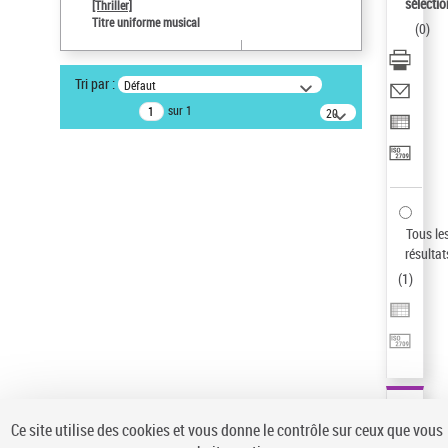
Sauvegarder votre recherche
sélectio
[Thriller]
Titre uniforme musical
(
0
)
AFFINER
Type de notice d'autorité
Tri par :
Défaut
Œuvre
(1)
sur 1
20
résultats/page
Titre uniforme musical
(1)
Statut de la notice d’autorité
Pays
Auteur d’œuvre
Tous le
résultat
(
1
)
Ce site utilise des cookies et vous donne le contrôle sur ceux que vous