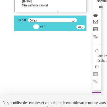
sélectio
[Thriller]
Pays
Titre uniforme musical
(
0
)
ne s'applique pas
Sauvegarder votre recherche
Tri par :
Défaut
AFFINER
sur 1
20
résultats/page
Type de notice d'autorité
Œuvre
(1)
Titre uniforme musical
(1)
Statut de la notice d’autorité
Tous le
résultat
Pays
(
1
)
Auteur d’œuvre
Ce site utilise des cookies et vous donne le contrôle sur ceux que vous