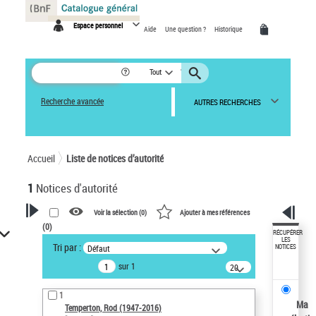
Panneau de gestion des cookies
Espace personnel
Aide
Une question ?
Historique
Tout
Recherche avancée
AUTRES RECHERCHES
Accueil
Liste de notices d’autorité
1
Notices d'autorité
Voir la sélection (
0
)
Ajouter à mes références
(
0
)
VOTRE RECHERCHE
RÉCUPÉRER
LES
Tri par :
Défaut
NOTICES
Recherche avancée dans les
sur 1
notices d’autorité
20
résultats/page
Œuvres liées à l'auteur :
1
Temperton, Rod (1947-2016)
Ma
Temperton, Rod (1947-2016)