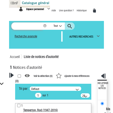
Panneau de gestion des cookies
Espace personnel
Aide
Une question ?
Historique
Tout
Recherche avancée
AUTRES RECHERCHES
Accueil
Liste de notices d’autorité
1
Notices d'autorité
Voir la sélection (
0
)
Ajouter à mes références
(
0
)
VOTRE RECHERCHE
RÉCUPÉRER
LES
Tri par :
Défaut
NOTICES
Recherche avancée dans les
sur 1
notices d’autorité
20
résultats/page
Œuvres liées à l'auteur :
1
Temperton, Rod (1947-2016)
Ma
Temperton, Rod (1947-2016)