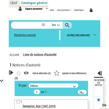
Panneau de gestion des cookies
Espace personnel
Aide
Une question ?
Historique
Tout
Recherche avancée
AUTRES RECHERCHES
Accueil
Liste de notices d’autorité
1
Notices d'autorité
Voir la sélection (
0
)
Ajouter à mes références
(
0
)
VOTRE RECHERCHE
RÉCUPÉRER
LES
Tri par :
Défaut
NOTICES
Recherche avancée dans les
sur 1
notices d’autorité
20
résultats/page
Œuvres liées à l'auteur :
1
Temperton, Rod (1947-2016)
Ma
Temperton, Rod (1947-2016)