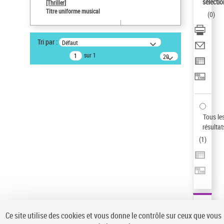
sélectio
[Thriller]
Pays
Titre uniforme musical
(
0
)
ne s'applique pas
Type de notice d'autorité
Tri par :
Défaut
Œuvre
sur 1
20
résultats/page
Statut de la notice d’autorité
Notice élémentaire
Auteur d’œuvre
Temperton, Rod (1947-2016)
Sauvegarder votre recherche
Tous le
résultat
AFFINER
(
1
)
Type de notice d'autorité
Œuvre
(1)
Titre uniforme musical
(1)
Statut de la notice d’autorité
Ce site utilise des cookies et vous donne le contrôle sur ceux que vous
Pays