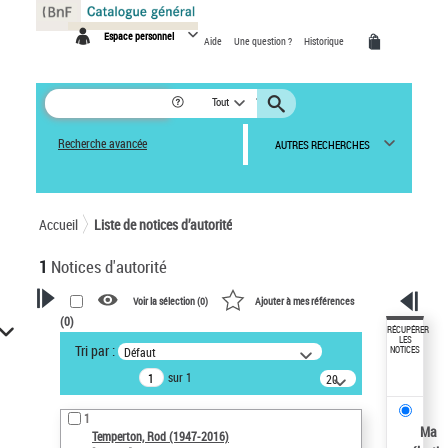
Panneau de gestion des cookies
Espace personnel
Aide
Une question ?
Historique
Tout
Recherche avancée
AUTRES RECHERCHES
Accueil
Liste de notices d’autorité
1
Notices d'autorité
Voir la sélection (
0
)
Ajouter à mes références
(
0
)
VOTRE RECHERCHE
RÉCUPÉRER
LES
Tri par :
Défaut
NOTICES
Recherche avancée dans les
sur 1
notices d’autorité
20
résultats/page
Œuvres liées à l'auteur :
1
Temperton, Rod (1947-2016)
Ma
Temperton, Rod (1947-2016)