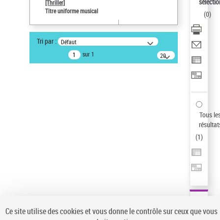
Sauvegarder votre recherche
sélectio
[Thriller]
Titre uniforme musical
(
0
)
AFFINER
Type de notice d'autorité
Tri par :
Défaut
Œuvre
(1)
sur 1
20
résultats/page
Titre uniforme musical
(1)
Statut de la notice d’autorité
Pays
Auteur d’œuvre
Tous le
résultat
(
1
)
Ce site utilise des cookies et vous donne le contrôle sur ceux que vous