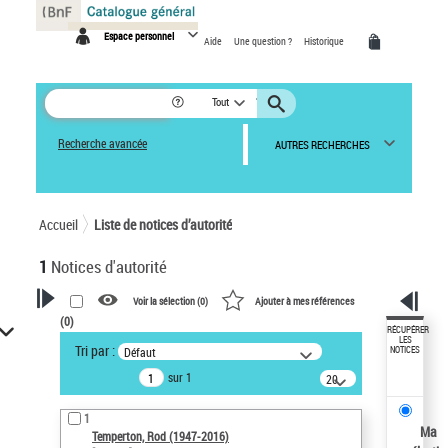
Panneau de gestion des cookies
Espace personnel
Aide
Une question ?
Historique
Tout
Recherche avancée
AUTRES RECHERCHES
Accueil
Liste de notices d’autorité
1
Notices d'autorité
Voir la sélection (
0
)
Ajouter à mes références
(
0
)
VOTRE RECHERCHE
RÉCUPÉRER
LES
Tri par :
Défaut
NOTICES
Recherche avancée dans les
sur 1
notices d’autorité
20
résultats/page
Œuvres liées à l'auteur :
1
Temperton, Rod (1947-2016)
Ma
Temperton, Rod (1947-2016)