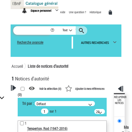
Panneau de gestion des cookies
Espace personnel
Aide
Une question ?
Historique
Tout
Recherche avancée
AUTRES RECHERCHES
Accueil
Liste de notices d’autorité
1
Notices d'autorité
Voir la sélection (
0
)
Ajouter à mes références
(
0
)
VOTRE RECHERCHE
RÉCUPÉRER
LES
Tri par :
Défaut
NOTICES
Recherche avancée dans les
sur 1
notices d’autorité
20
résultats/page
Œuvres liées à l'auteur :
1
Temperton, Rod (1947-2016)
Ma
Temperton, Rod (1947-2016)