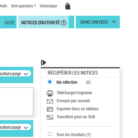
Aide
Une question ?
Historique
DANS UNIVERS
COTE
NOTICES D'AUTORITÉ
RÉCUPÉRER LES NOTICES
ésultats/page
Ma sélection
(
0
)
Télécharger/Imprimer
Envoyer par courriel
Exporter dans un tableau
Transférer pour un SGB
ésultats/page
Tous les résultats
(
1
)