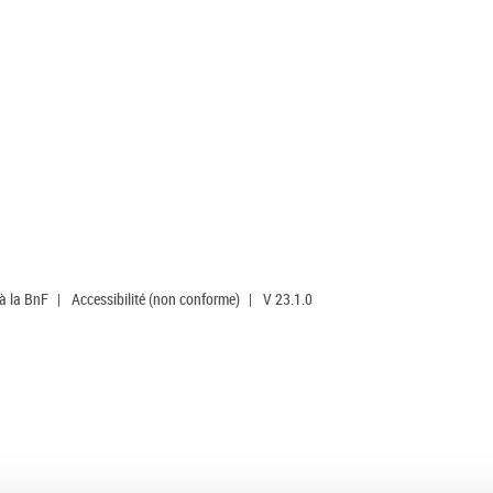
 à la BnF
|
Accessibilité (non conforme)
|
V 23.1.0