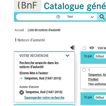
Panneau de gestion des cookies
Tout
Accueil
Liste de notices d’autorité
1
Notices d'autorité
Voir la
VOTRE RECHERCHE
Tri par :
Défaut
Recherche avancée dans les
notices d’autorité
1
Œuvres liées à l'auteur :
Temperton, R
Temperton, Rod (1947-2016)
[Thriller]
Titre uniform
Auteur d’œuvre
Temperton, Rod (1947-2016)
Tri par :
Défaut
Sauvegarder votre recherche