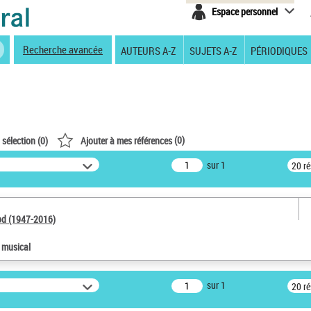
Espace personnel
Recherche avancée
AUTEURS A-Z
SUJETS A-Z
PÉRIODIQUES
(
0
)
 sélection (
0
)
Ajouter à mes références
sur 1
20 r
od (1947-2016)
e musical
sur 1
20 r