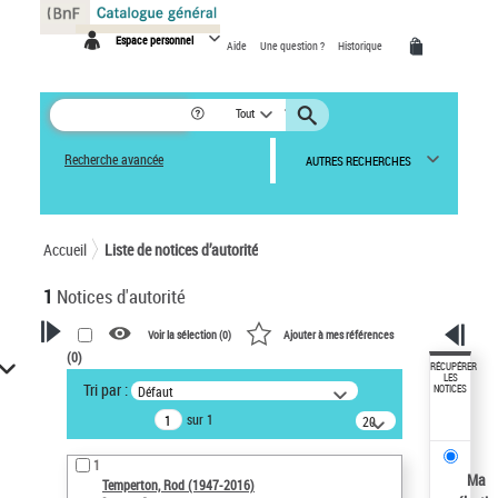
Panneau de gestion des cookies
Espace personnel
Aide
Une question ?
Historique
Tout
Recherche avancée
AUTRES RECHERCHES
Accueil
Liste de notices d’autorité
1
Notices d'autorité
Voir la sélection (
0
)
Ajouter à mes références
(
0
)
VOTRE RECHERCHE
RÉCUPÉRER
LES
Tri par :
Défaut
NOTICES
Recherche avancée dans les
sur 1
notices d’autorité
20
résultats/page
Œuvres liées à l'auteur :
1
Temperton, Rod (1947-2016)
Ma
Temperton, Rod (1947-2016)