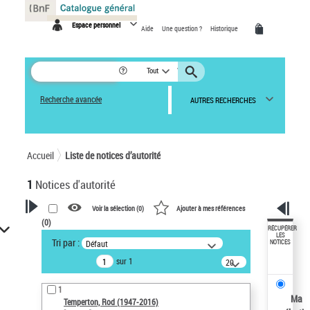
Panneau de gestion des cookies
Espace personnel
Aide
Une question ?
Historique
Tout
Recherche avancée
AUTRES RECHERCHES
Accueil
Liste de notices d’autorité
1
Notices d'autorité
Voir la sélection (
0
)
Ajouter à mes références
(
0
)
VOTRE RECHERCHE
RÉCUPÉRER
LES
Tri par :
Défaut
NOTICES
Recherche avancée dans les
sur 1
notices d’autorité
20
résultats/page
Œuvres liées à l'auteur :
1
Temperton, Rod (1947-2016)
Ma
Temperton, Rod (1947-2016)