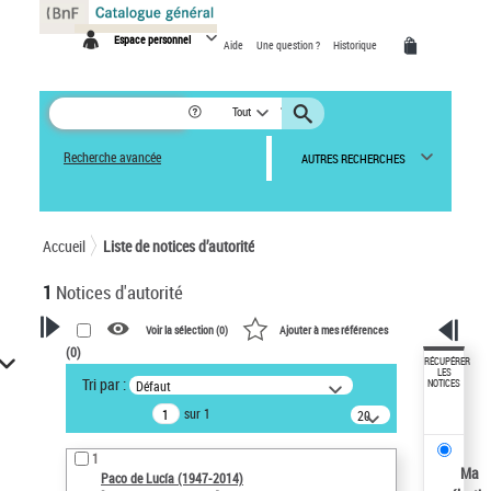
Panneau de gestion des cookies
Espace personnel
Aide
Une question ?
Historique
Tout
Recherche avancée
AUTRES RECHERCHES
Accueil
Liste de notices d’autorité
1
Notices d'autorité
Voir la sélection (
0
)
Ajouter à mes références
(
0
)
VOTRE RECHERCHE
RÉCUPÉRER
LES
Tri par :
Défaut
NOTICES
Recherche avancée dans les
sur 1
notices d’autorité
20
résultats/page
Œuvres liées à l'auteur :
1
Paco de Lucía (1947-2014)
Ma
Paco de Lucía (1947-2014)