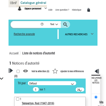
Panneau de gestion des cookies
Espace personnel
Aide
Une question ?
Historique
Tout
Recherche avancée
AUTRES RECHERCHES
Accueil
Liste de notices d’autorité
1
Notices d'autorité
Voir la sélection (
0
)
Ajouter à mes références
(
0
)
VOTRE RECHERCHE
RÉCUPÉRER
LES
Tri par :
Défaut
NOTICES
Recherche avancée dans les
sur 1
notices d’autorité
20
résultats/page
Œuvres liées à l'auteur :
1
Temperton, Rod (1947-2016)
Ma
Temperton, Rod (1947-2016)