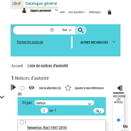
Panneau de gestion des cookies
Espace personnel
Aide
Une question ?
Historique
Tout
Recherche avancée
AUTRES RECHERCHES
Accueil
Liste de notices d’autorité
1
Notices d'autorité
Voir la sélection (
0
)
Ajouter à mes références
(
0
)
VOTRE RECHERCHE
RÉCUPÉRER
LES
Tri par :
Défaut
NOTICES
Recherche avancée dans les
sur 1
notices d’autorité
20
résultats/page
Œuvres liées à l'auteur :
1
Temperton, Rod (1947-2016)
Ma
Temperton, Rod (1947-2016)