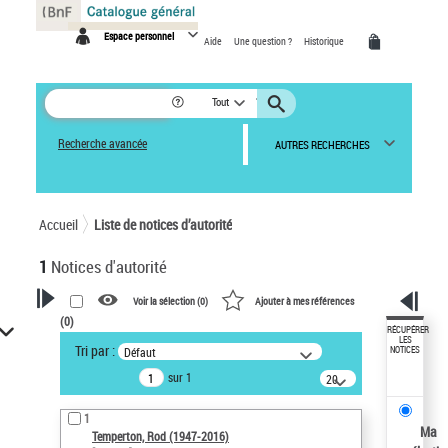
Panneau de gestion des cookies
Espace personnel
Aide
Une question ?
Historique
Tout
Recherche avancée
AUTRES RECHERCHES
Accueil
Liste de notices d’autorité
1
Notices d'autorité
Voir la sélection (
0
)
Ajouter à mes références
(
0
)
VOTRE RECHERCHE
RÉCUPÉRER
LES
Tri par :
Défaut
NOTICES
Recherche avancée dans les
sur 1
notices d’autorité
20
résultats/page
Œuvres liées à l'auteur :
1
Temperton, Rod (1947-2016)
Ma
Temperton, Rod (1947-2016)