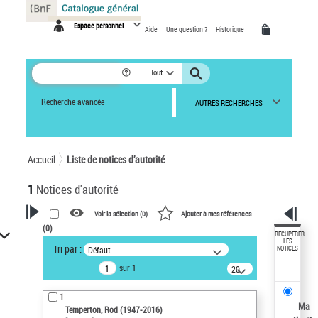
Panneau de gestion des cookies
Espace personnel
Aide
Une question ?
Historique
Tout
Recherche avancée
AUTRES RECHERCHES
Accueil
Liste de notices d’autorité
1
Notices d'autorité
Voir la sélection (
0
)
Ajouter à mes références
(
0
)
VOTRE RECHERCHE
RÉCUPÉRER
LES
Tri par :
Défaut
NOTICES
Recherche avancée dans les
sur 1
notices d’autorité
20
résultats/page
Œuvres liées à l'auteur :
1
Temperton, Rod (1947-2016)
Ma
Temperton, Rod (1947-2016)