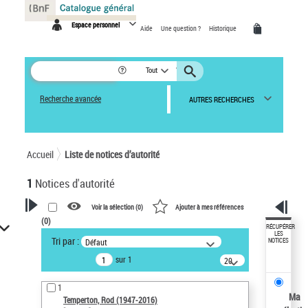
Panneau de gestion des cookies
Espace personnel
Aide
Une question ?
Historique
Tout
Recherche avancée
AUTRES RECHERCHES
Accueil
Liste de notices d’autorité
1
Notices d'autorité
Voir la sélection (
0
)
Ajouter à mes références
(
0
)
VOTRE RECHERCHE
RÉCUPÉRER
LES
Tri par :
Défaut
NOTICES
Recherche avancée dans les
sur 1
notices d’autorité
20
résultats/page
Œuvres liées à l'auteur :
1
Temperton, Rod (1947-2016)
Ma
Temperton, Rod (1947-2016)