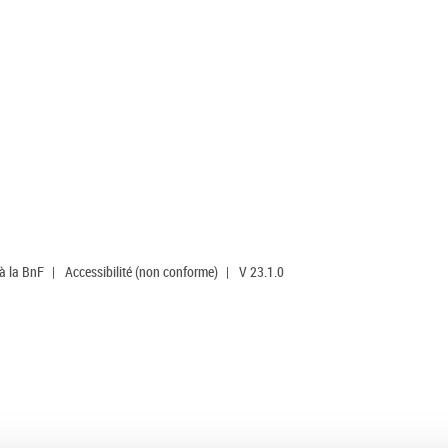
 à la BnF
|
Accessibilité (non conforme)
|
V 23.1.0