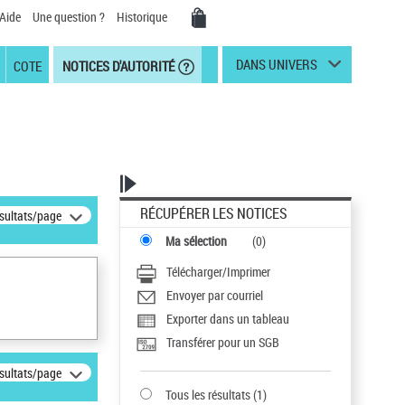
Aide
Une question ?
Historique
DANS UNIVERS
COTE
NOTICES D'AUTORITÉ
RÉCUPÉRER LES NOTICES
ésultats/page
Ma sélection
(
0
)
Télécharger/Imprimer
Envoyer par courriel
Exporter dans un tableau
Transférer pour un SGB
ésultats/page
Tous les résultats
(
1
)