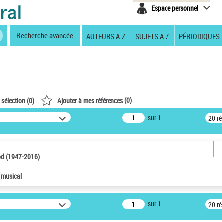
Espace personnel
Recherche avancée
AUTEURS A-Z
SUJETS A-Z
PÉRIODIQUES
(
0
)
 sélection (
0
)
Ajouter à mes références
sur 1
20 r
od (1947-2016)
e musical
sur 1
20 r