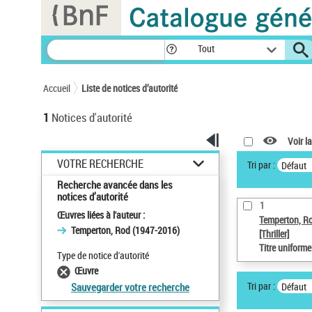
Panneau de gestion des cookies
Tout
Accueil
Liste de notices d’autorité
1
Notices d'autorité
Voir la
VOTRE RECHERCHE
Tri par :
Défaut
Recherche avancée dans les
notices d’autorité
1
Œuvres liées à l'auteur :
Temperton, R
Temperton, Rod (1947-2016)
[Thriller]
Titre uniform
Type de notice d'autorité
Œuvre
Tri par :
Défaut
Sauvegarder votre recherche