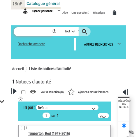
Panneau de gestion des cookies
Espace personnel
Aide
Une question ?
Historique
Tout
Recherche avancée
AUTRES RECHERCHES
Accueil
Liste de notices d’autorité
1
Notices d'autorité
Voir la sélection (
0
)
Ajouter à mes références
(
0
)
VOTRE RECHERCHE
RÉCUPÉRER
LES
Tri par :
Défaut
NOTICES
Recherche avancée dans les
sur 1
notices d’autorité
20
résultats/page
Œuvres liées à l'auteur :
1
Temperton, Rod (1947-2016)
Ma
Temperton, Rod (1947-2016)