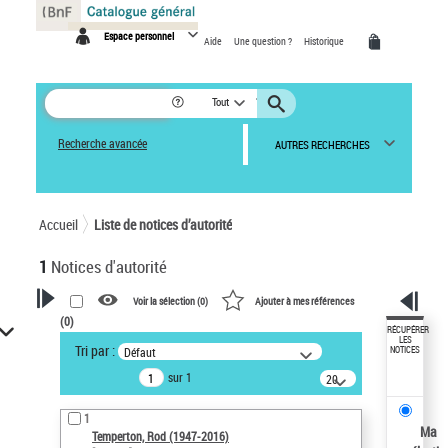
Panneau de gestion des cookies
Espace personnel
Aide
Une question ?
Historique
Tout
Recherche avancée
AUTRES RECHERCHES
Accueil
Liste de notices d’autorité
1
Notices d'autorité
Voir la sélection (
0
)
Ajouter à mes références
(
0
)
VOTRE RECHERCHE
RÉCUPÉRER
LES
Tri par :
Défaut
NOTICES
Recherche avancée dans les
sur 1
notices d’autorité
20
résultats/page
Œuvres liées à l'auteur :
1
Temperton, Rod (1947-2016)
Ma
Temperton, Rod (1947-2016)