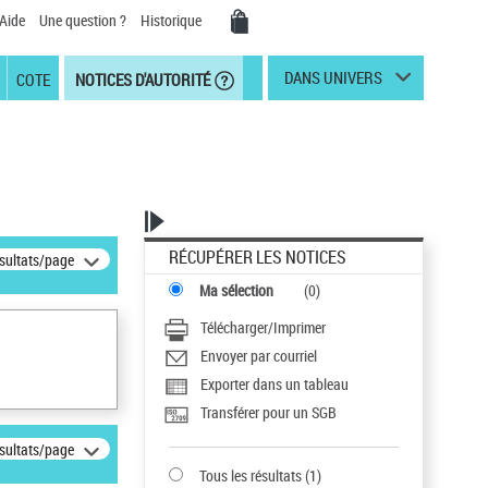
Aide
Une question ?
Historique
DANS UNIVERS
COTE
NOTICES D'AUTORITÉ
RÉCUPÉRER LES NOTICES
ésultats/page
Ma sélection
(
0
)
Télécharger/Imprimer
Envoyer par courriel
Exporter dans un tableau
Transférer pour un SGB
ésultats/page
Tous les résultats
(
1
)