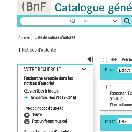
Panneau de gestion des cookies
Tout
Accueil
Liste de notices d’autorité
1
Notices d'autorité
Voir la
VOTRE RECHERCHE
Tri par :
Défaut
Recherche avancée dans les
notices d’autorité
1
Œuvres liées à l'auteur :
Temperton, R
Temperton, Rod (1947-2016)
[Thriller]
Titre uniform
Type de notice d'autorité
Œuvre
Tri par :
Titre uniforme musical
Défaut
Statut de la notice d’autorité