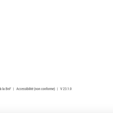
 à la BnF
|
Accessibilité (non conforme)
|
V 23.1.0