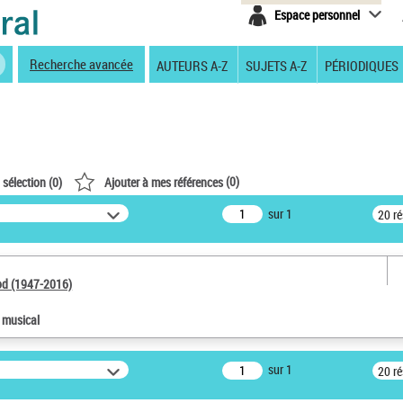
Espace personnel
Recherche avancée
AUTEURS A-Z
SUJETS A-Z
PÉRIODIQUES
(
0
)
 sélection (
0
)
Ajouter à mes références
sur 1
20 r
od (1947-2016)
e musical
sur 1
20 r