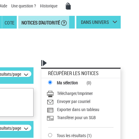
Aide
Une question ?
Historique
DANS UNIVERS
COTE
NOTICES D'AUTORITÉ
RÉCUPÉRER LES NOTICES
ésultats/page
Ma sélection
(
0
)
Télécharger/Imprimer
Envoyer par courriel
Exporter dans un tableau
Transférer pour un SGB
ésultats/page
Tous les résultats
(
1
)