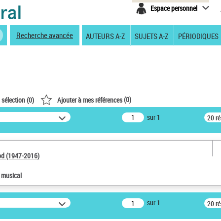
Espace personnel
Recherche avancée
AUTEURS A-Z
SUJETS A-Z
PÉRIODIQUES
(
0
)
 sélection (
0
)
Ajouter à mes références
sur 1
20 r
od (1947-2016)
e musical
sur 1
20 r