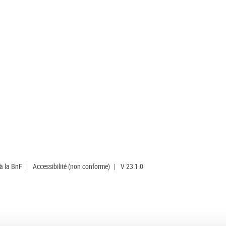
 à la BnF
|
Accessibilité (non conforme)
|
V 23.1.0