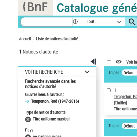
Panneau de gestion des cookies
Tout
Accueil
Liste de notices d’autorité
1
Notices d'autorité
Voir la
VOTRE RECHERCHE
Tri par :
Défaut
Recherche avancée dans les
notices d’autorité
1
Œuvres liées à l'auteur :
Temperton, R
Temperton, Rod (1947-2016)
[Thriller]
Titre uniform
Type de notice d'autorité
Titre uniforme musical
Tri par :
Défaut
Pays
ne s'applique pas