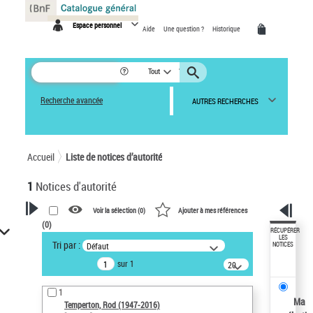
Panneau de gestion des cookies
Espace personnel
Aide
Une question ?
Historique
Tout
Recherche avancée
AUTRES RECHERCHES
Accueil
Liste de notices d’autorité
1
Notices d'autorité
Voir la sélection (
0
)
Ajouter à mes références
(
0
)
VOTRE RECHERCHE
RÉCUPÉRER
LES
Tri par :
Défaut
NOTICES
Recherche avancée dans les
sur 1
notices d’autorité
20
résultats/page
Œuvres liées à l'auteur :
1
Temperton, Rod (1947-2016)
Ma
Temperton, Rod (1947-2016)