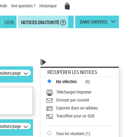
Aide
Une question ?
Historique
DANS UNIVERS
COTE
NOTICES D'AUTORITÉ
RÉCUPÉRER LES NOTICES
ésultats/page
Ma sélection
(
0
)
Télécharger/Imprimer
Envoyer par courriel
Exporter dans un tableau
Transférer pour un SGB
ésultats/page
Tous les résultats
(
1
)