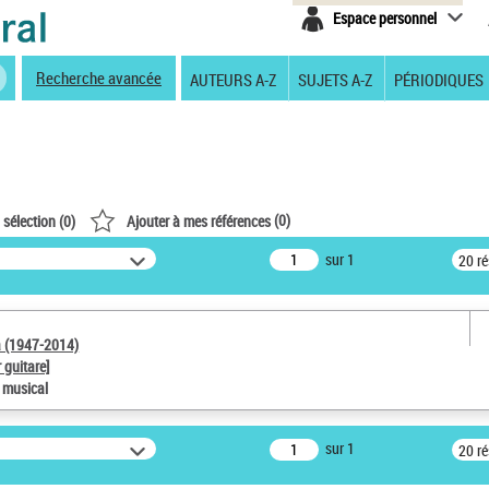
Espace personnel
Recherche avancée
AUTEURS A-Z
SUJETS A-Z
PÉRIODIQUES
(
0
)
 sélection (
0
)
Ajouter à mes références
sur 1
20 r
a (1947-2014)
 guitare]
e musical
sur 1
20 r