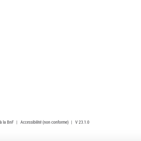
 à la BnF
|
Accessibilité (non conforme)
|
V 23.1.0