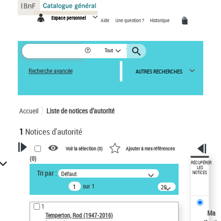
Panneau de gestion des cookies
Espace personnel
Aide
Une question ?
Historique
Tout
Recherche avancée
AUTRES RECHERCHES
Accueil
Liste de notices d’autorité
1
Notices d'autorité
Voir la sélection (
0
)
Ajouter à mes références
(
0
)
VOTRE RECHERCHE
RÉCUPÉRER
LES
Tri par :
Défaut
NOTICES
Recherche avancée dans les
sur 1
notices d’autorité
20
résultats/page
Œuvres liées à l'auteur :
1
Temperton, Rod (1947-2016)
Ma
Temperton, Rod (1947-2016)