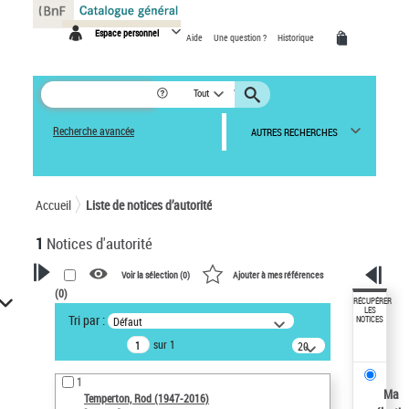
Panneau de gestion des cookies
Espace personnel
Aide
Une question ?
Historique
Tout
Recherche avancée
AUTRES RECHERCHES
Accueil
Liste de notices d’autorité
1
Notices d'autorité
Voir la sélection (
0
)
Ajouter à mes références
(
0
)
VOTRE RECHERCHE
RÉCUPÉRER
LES
Tri par :
Défaut
NOTICES
Recherche avancée dans les
sur 1
notices d’autorité
20
résultats/page
Œuvres liées à l'auteur :
1
Temperton, Rod (1947-2016)
Ma
Temperton, Rod (1947-2016)