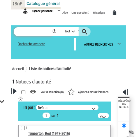
Panneau de gestion des cookies
Espace personnel
Aide
Une question ?
Historique
Tout
Recherche avancée
AUTRES RECHERCHES
Accueil
Liste de notices d’autorité
1
Notices d'autorité
Voir la sélection (
0
)
Ajouter à mes références
(
0
)
VOTRE RECHERCHE
RÉCUPÉRER
LES
Tri par :
Défaut
NOTICES
Recherche avancée dans les
sur 1
notices d’autorité
20
résultats/page
Œuvres liées à l'auteur :
1
Temperton, Rod (1947-2016)
Ma
Temperton, Rod (1947-2016)