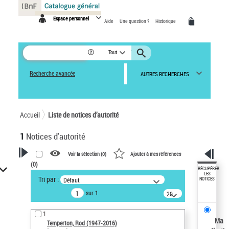
Panneau de gestion des cookies
Espace personnel
Aide
Une question ?
Historique
Tout
Recherche avancée
AUTRES RECHERCHES
Accueil
Liste de notices d’autorité
1
Notices d'autorité
Voir la sélection (
0
)
Ajouter à mes références
(
0
)
VOTRE RECHERCHE
RÉCUPÉRER
LES
Tri par :
Défaut
NOTICES
Recherche avancée dans les
sur 1
notices d’autorité
20
résultats/page
Œuvres liées à l'auteur :
1
Temperton, Rod (1947-2016)
Ma
Temperton, Rod (1947-2016)