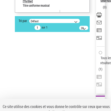
Sauvegarder votre recherche
sélectio
[Thriller]
Titre uniforme musical
(
0
)
AFFINER
Type de notice d'autorité
Tri par :
Défaut
Œuvre
(1)
sur 1
20
résultats/page
Titre uniforme musical
(1)
Statut de la notice d’autorité
Pays
Auteur d’œuvre
Tous le
résultat
(
1
)
Ce site utilise des cookies et vous donne le contrôle sur ceux que vous