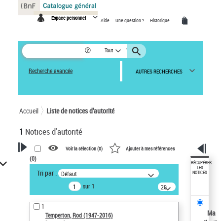
Panneau de gestion des cookies
Espace personnel
Aide
Une question ?
Historique
Tout
Recherche avancée
AUTRES RECHERCHES
Accueil
Liste de notices d’autorité
1
Notices d'autorité
Voir la sélection (
0
)
Ajouter à mes références
(
0
)
VOTRE RECHERCHE
RÉCUPÉRER
LES
Tri par :
Défaut
NOTICES
Recherche avancée dans les
sur 1
notices d’autorité
20
résultats/page
Œuvres liées à l'auteur :
1
Temperton, Rod (1947-2016)
Ma
Temperton, Rod (1947-2016)