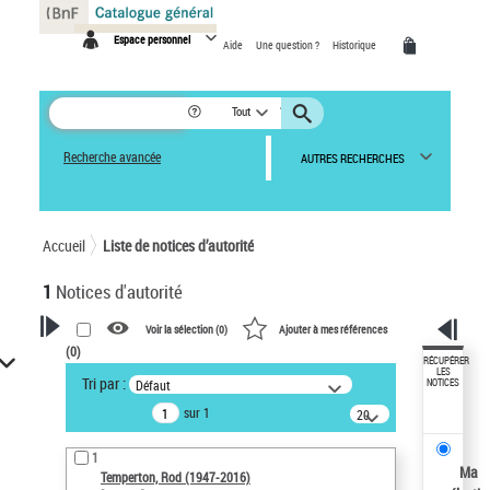
Panneau de gestion des cookies
Espace personnel
Aide
Une question ?
Historique
Tout
Recherche avancée
AUTRES RECHERCHES
Accueil
Liste de notices d’autorité
1
Notices d'autorité
Voir la sélection (
0
)
Ajouter à mes références
(
0
)
VOTRE RECHERCHE
RÉCUPÉRER
LES
Tri par :
Défaut
NOTICES
Recherche avancée dans les
sur 1
notices d’autorité
20
résultats/page
Œuvres liées à l'auteur :
1
Temperton, Rod (1947-2016)
Ma
Temperton, Rod (1947-2016)