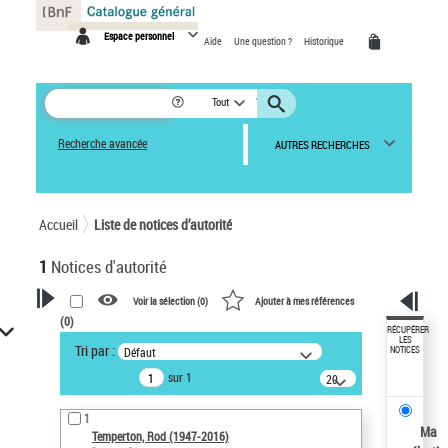
Panneau de gestion des cookies
Espace personnel
Aide
Une question ?
Historique
Tout
Recherche avancée
AUTRES RECHERCHES
Accueil
Liste de notices d’autorité
1
Notices d'autorité
Voir la sélection (
0
)
Ajouter à mes références
(
0
)
VOTRE RECHERCHE
RÉCUPÉRER
LES
Tri par :
Défaut
NOTICES
Recherche avancée dans les
sur 1
notices d’autorité
20
résultats/page
Œuvres liées à l'auteur :
1
Temperton, Rod (1947-2016)
Ma
Temperton, Rod (1947-2016)