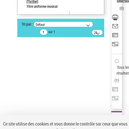
sélectio
[Thriller]
Pays
Titre uniforme musical
(
0
)
ne s'applique pas
Type de notice d'autorité
Tri par :
Défaut
Titre uniforme musical
sur 1
20
Œuvre
résultats/page
Sauvegarder votre recherche
AFFINER
Type de notice d'autorité
Tous le
Œuvre
(1)
résultat
Titre uniforme musical
(1)
(
1
)
Statut de la notice d’autorité
Pays
Auteur d’œuvre
Ce site utilise des cookies et vous donne le contrôle sur ceux que vous