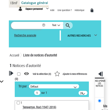
Panneau de gestion des cookies
Espace personnel
Aide
Une question ?
Historique
Tout
Recherche avancée
AUTRES RECHERCHES
Accueil
Liste de notices d’autorité
1
Notices d'autorité
Voir la sélection (
0
)
Ajouter à mes références
(
0
)
VOTRE RECHERCHE
RÉCUPÉRER
LES
Tri par :
Défaut
NOTICES
Recherche avancée dans les
sur 1
notices d’autorité
20
résultats/page
Œuvres liées à l'auteur :
1
Temperton, Rod (1947-2016)
Ma
Temperton, Rod (1947-2016)