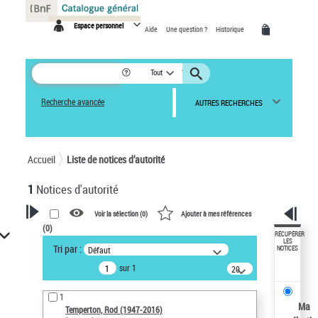
Panneau de gestion des cookies
Espace personnel
Aide
Une question ?
Historique
Tout
Recherche avancée
AUTRES RECHERCHES
Accueil
Liste de notices d’autorité
1
Notices d'autorité
Voir la sélection (
0
)
Ajouter à mes références
(
0
)
VOTRE RECHERCHE
RÉCUPÉRER
LES
Tri par :
Défaut
NOTICES
Recherche avancée dans les
sur 1
notices d’autorité
20
résultats/page
Œuvres liées à l'auteur :
1
Temperton, Rod (1947-2016)
Ma
Temperton, Rod (1947-2016)