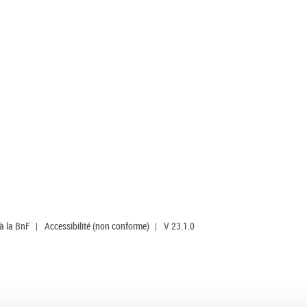
 à la BnF
|
Accessibilité (non conforme)
|
V 23.1.0