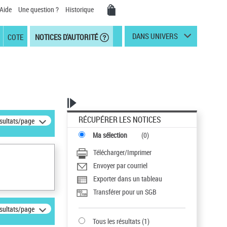
Aide
Une question ?
Historique
DANS UNIVERS
COTE
NOTICES D'AUTORITÉ
RÉCUPÉRER LES NOTICES
ésultats/page
Ma sélection
(
0
)
Télécharger/Imprimer
Envoyer par courriel
Exporter dans un tableau
Transférer pour un SGB
ésultats/page
Tous les résultats
(
1
)