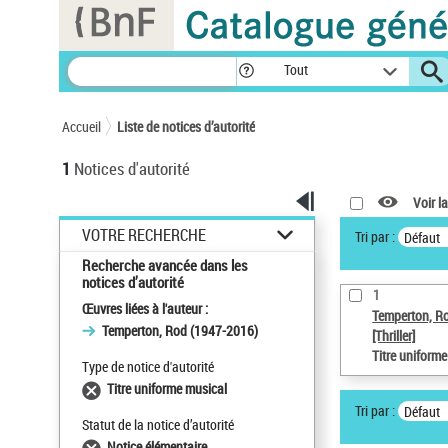
Panneau de gestion des cookies
Tout
Accueil
Liste de notices d’autorité
1
Notices d'autorité
Voir la
VOTRE RECHERCHE
Tri par :
Défaut
Recherche avancée dans les
notices d’autorité
1
Œuvres liées à l'auteur :
Temperton, R
Temperton, Rod (1947-2016)
[Thriller]
Titre uniform
Type de notice d'autorité
Titre uniforme musical
Tri par :
Défaut
Statut de la notice d’autorité
Notice élémentaire