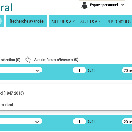
Espace personnel
Recherche avancée
AUTEURS A-Z
SUJETS A-Z
PÉRIODIQUES
(
0
)
 sélection (
0
)
Ajouter à mes références
sur 1
20 r
od (1947-2016)
e musical
sur 1
20 r