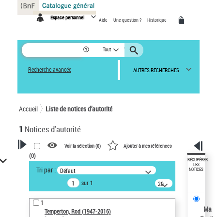
Panneau de gestion des cookies
Espace personnel
Aide
Une question ?
Historique
Tout
Recherche avancée
AUTRES RECHERCHES
Accueil
Liste de notices d’autorité
1
Notices d'autorité
Voir la sélection (
0
)
Ajouter à mes références
(
0
)
VOTRE RECHERCHE
RÉCUPÉRER
LES
Tri par :
Défaut
NOTICES
Recherche avancée dans les
sur 1
notices d’autorité
20
résultats/page
Œuvres liées à l'auteur :
1
Temperton, Rod (1947-2016)
Ma
Temperton, Rod (1947-2016)