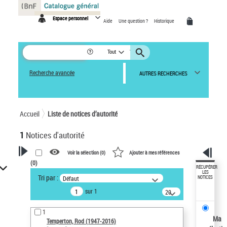
Panneau de gestion des cookies
Espace personnel
Aide
Une question ?
Historique
Tout
Recherche avancée
AUTRES RECHERCHES
Accueil
Liste de notices d’autorité
1
Notices d'autorité
Voir la sélection (
0
)
Ajouter à mes références
(
0
)
VOTRE RECHERCHE
RÉCUPÉRER
LES
Tri par :
Défaut
NOTICES
Recherche avancée dans les
sur 1
notices d’autorité
20
résultats/page
Œuvres liées à l'auteur :
1
Temperton, Rod (1947-2016)
Ma
Temperton, Rod (1947-2016)