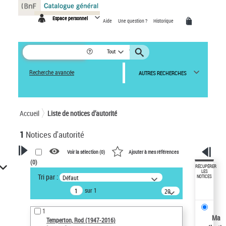
Panneau de gestion des cookies
Espace personnel
Aide
Une question ?
Historique
Tout
Recherche avancée
AUTRES RECHERCHES
Accueil
Liste de notices d’autorité
1
Notices d'autorité
Voir la sélection (
0
)
Ajouter à mes références
(
0
)
VOTRE RECHERCHE
RÉCUPÉRER
LES
Tri par :
Défaut
NOTICES
Recherche avancée dans les
sur 1
notices d’autorité
20
résultats/page
Œuvres liées à l'auteur :
1
Temperton, Rod (1947-2016)
Ma
Temperton, Rod (1947-2016)