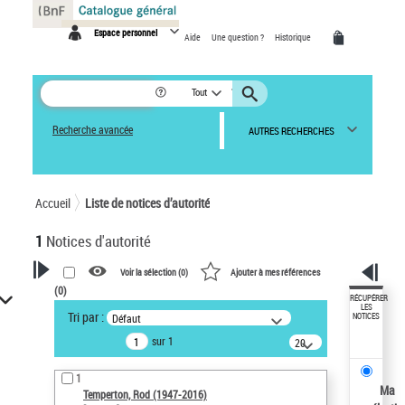
Panneau de gestion des cookies
Espace personnel
Aide
Une question ?
Historique
Tout
Recherche avancée
AUTRES RECHERCHES
Accueil
Liste de notices d’autorité
1
Notices d'autorité
Voir la sélection (
0
)
Ajouter à mes références
(
0
)
VOTRE RECHERCHE
RÉCUPÉRER
LES
Tri par :
Défaut
NOTICES
Recherche avancée dans les
sur 1
notices d’autorité
20
résultats/page
Œuvres liées à l'auteur :
1
Temperton, Rod (1947-2016)
Ma
Temperton, Rod (1947-2016)