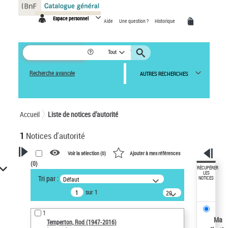
Panneau de gestion des cookies
Espace personnel
Aide
Une question ?
Historique
Tout
Recherche avancée
AUTRES RECHERCHES
Accueil
Liste de notices d’autorité
1
Notices d'autorité
Voir la sélection (
0
)
Ajouter à mes références
(
0
)
VOTRE RECHERCHE
RÉCUPÉRER
LES
Tri par :
Défaut
NOTICES
Recherche avancée dans les
sur 1
notices d’autorité
20
résultats/page
Œuvres liées à l'auteur :
1
Temperton, Rod (1947-2016)
Ma
Temperton, Rod (1947-2016)