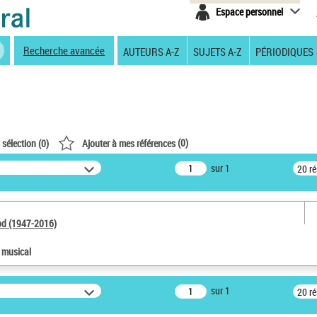
Espace personnel
Recherche avancée
AUTEURS A-Z
SUJETS A-Z
PÉRIODIQUES
(
0
)
 sélection (
0
)
Ajouter à mes références
sur 1
20 r
od (1947-2016)
e musical
sur 1
20 r