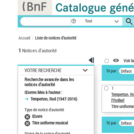
Panneau de gestion des cookies
Tout
Accueil
Liste de notices d’autorité
1
Notices d'autorité
Voir la
VOTRE RECHERCHE
Tri par :
Défaut
Recherche avancée dans les
notices d’autorité
1
Œuvres liées à l'auteur :
Temperton, R
Temperton, Rod (1947-2016)
[Thriller]
Titre uniform
Type de notice d'autorité
Œuvre
Tri par :
Titre uniforme musical
Défaut
Statut de la notice d’autorité