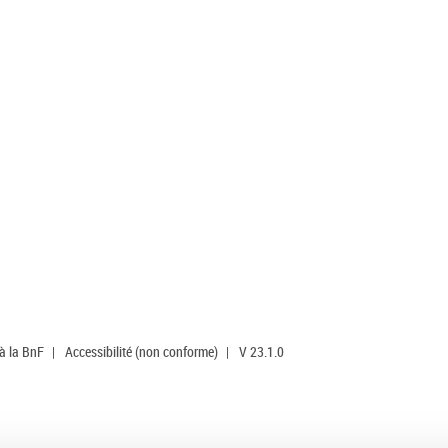
 à la BnF
|
Accessibilité (non conforme)
|
V 23.1.0