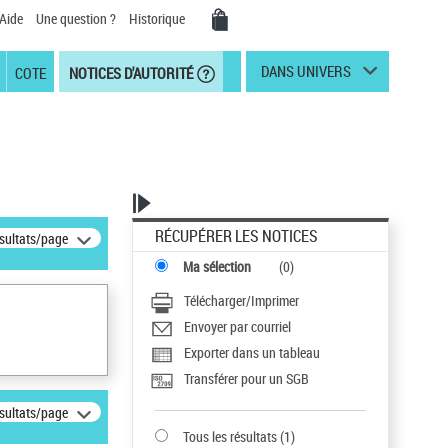
Aide
Une question ?
Historique
DANS UNIVERS
COTE
NOTICES D'AUTORITÉ
RÉCUPÉRER LES NOTICES
ésultats/page
Ma sélection
(
0
)
Télécharger/Imprimer
Envoyer par courriel
Exporter dans un tableau
Transférer pour un SGB
ésultats/page
Tous les résultats
(
1
)