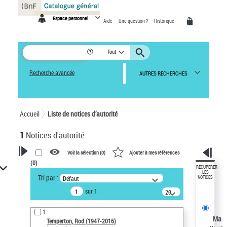
Panneau de gestion des cookies
Espace personnel
Aide
Une question ?
Historique
Tout
Recherche avancée
AUTRES RECHERCHES
Accueil
Liste de notices d’autorité
1
Notices d'autorité
Voir la sélection (
0
)
Ajouter à mes références
(
0
)
VOTRE RECHERCHE
RÉCUPÉRER
LES
Tri par :
Défaut
NOTICES
Recherche avancée dans les
sur 1
notices d’autorité
20
résultats/page
Œuvres liées à l'auteur :
1
Temperton, Rod (1947-2016)
Ma
Temperton, Rod (1947-2016)