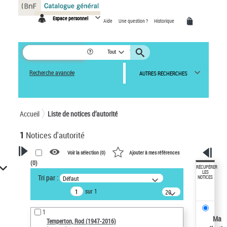
Panneau de gestion des cookies
Espace personnel
Aide
Une question ?
Historique
Tout
Recherche avancée
AUTRES RECHERCHES
Accueil
Liste de notices d’autorité
1
Notices d'autorité
Voir la sélection (
0
)
Ajouter à mes références
(
0
)
VOTRE RECHERCHE
RÉCUPÉRER
LES
Tri par :
Défaut
NOTICES
Recherche avancée dans les
sur 1
notices d’autorité
20
résultats/page
Œuvres liées à l'auteur :
1
Temperton, Rod (1947-2016)
Ma
Temperton, Rod (1947-2016)