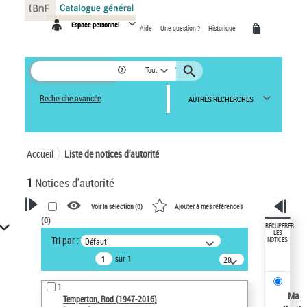
Panneau de gestion des cookies
Espace personnel
Aide
Une question ?
Historique
Tout
Recherche avancée
AUTRES RECHERCHES
Accueil
Liste de notices d’autorité
1
Notices d'autorité
Voir la sélection (
0
)
Ajouter à mes références
(
0
)
VOTRE RECHERCHE
RÉCUPÉRER
LES
Tri par :
Défaut
NOTICES
Recherche avancée dans les
sur 1
notices d’autorité
20
résultats/page
Œuvres liées à l'auteur :
1
Temperton, Rod (1947-2016)
Ma
Temperton, Rod (1947-2016)