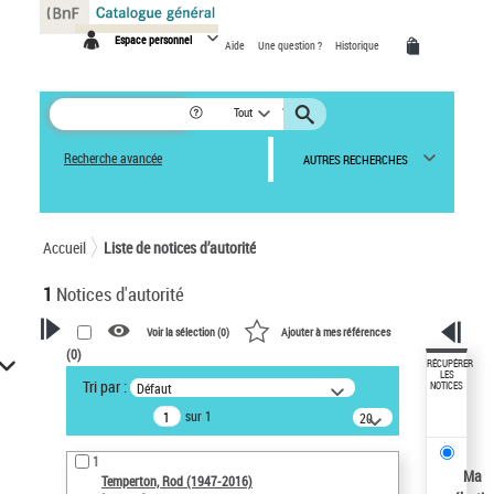
Panneau de gestion des cookies
Espace personnel
Aide
Une question ?
Historique
Tout
Recherche avancée
AUTRES RECHERCHES
Accueil
Liste de notices d’autorité
1
Notices d'autorité
Voir la sélection (
0
)
Ajouter à mes références
(
0
)
VOTRE RECHERCHE
RÉCUPÉRER
LES
Tri par :
Défaut
NOTICES
Recherche avancée dans les
sur 1
notices d’autorité
20
résultats/page
Œuvres liées à l'auteur :
1
Temperton, Rod (1947-2016)
Ma
Temperton, Rod (1947-2016)