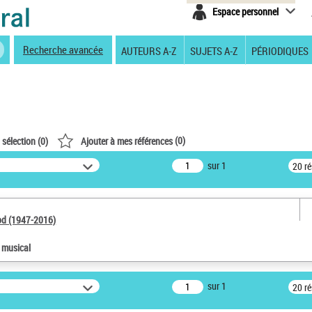
Espace personnel
Recherche avancée
AUTEURS A-Z
SUJETS A-Z
PÉRIODIQUES
(
0
)
 sélection (
0
)
Ajouter à mes références
sur 1
20 r
od (1947-2016)
e musical
sur 1
20 r