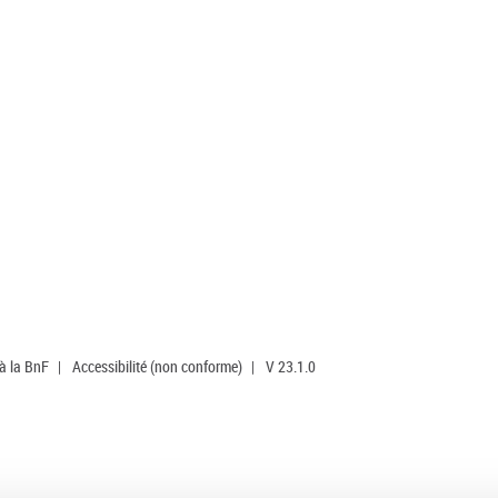
 à la BnF
|
Accessibilité (non conforme)
|
V 23.1.0