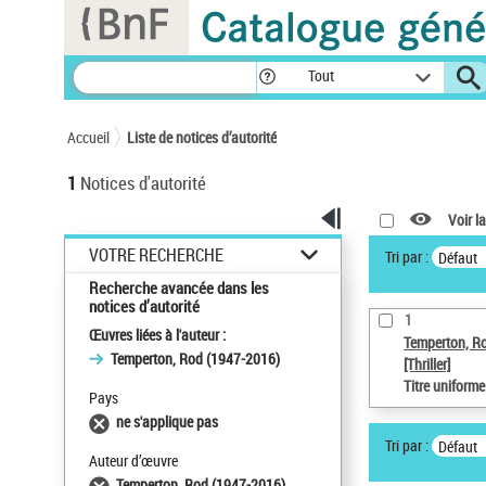
Panneau de gestion des cookies
Tout
Accueil
Liste de notices d’autorité
1
Notices d'autorité
Voir la
VOTRE RECHERCHE
Tri par :
Défaut
Recherche avancée dans les
notices d’autorité
1
Œuvres liées à l'auteur :
Temperton, R
Temperton, Rod (1947-2016)
[Thriller]
Titre uniform
Pays
ne s'applique pas
Tri par :
Défaut
Auteur d’œuvre
Temperton, Rod (1947-2016)