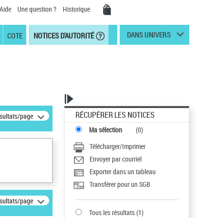
Aide
Une question ?
Historique
DANS UNIVERS
COTE
NOTICES D'AUTORITÉ
RÉCUPÉRER LES NOTICES
ésultats/page
Ma sélection
(
0
)
Télécharger/Imprimer
Envoyer par courriel
Exporter dans un tableau
Transférer pour un SGB
ésultats/page
Tous les résultats
(
1
)