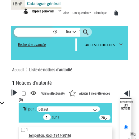
Panneau de gestion des cookies
Espace personnel
Aide
Une question ?
Historique
Tout
Recherche avancée
AUTRES RECHERCHES
Accueil
Liste de notices d’autorité
1
Notices d'autorité
Voir la sélection (
0
)
Ajouter à mes références
(
0
)
VOTRE RECHERCHE
RÉCUPÉRER
LES
Tri par :
Défaut
NOTICES
Recherche avancée dans les
sur 1
notices d’autorité
20
résultats/page
Œuvres liées à l'auteur :
1
Temperton, Rod (1947-2016)
Ma
Temperton, Rod (1947-2016)